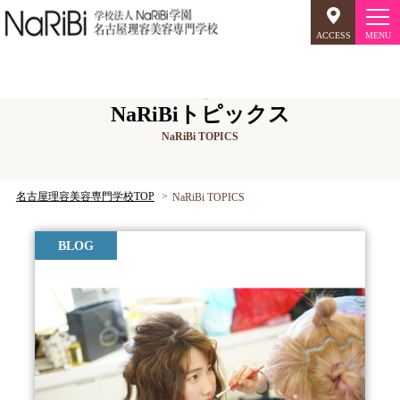
ACCESS
オープンキャンパス
NaRiBiトピックス
NaRiBi TOPICS
美容師のミリョク
理容師のミリョク
NaRiBiのミリョク
名古屋理容美容専門学校TOP
NaRiBi TOPICS
学科案内
BLOG
キャンパスライフ
入学案内
就職について