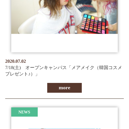
情報公開
学生・保護者向け
一般サロン向け
後援会向け
学校情報
よくある質問
2020.07.02
サイトマップ
7/18(土) オープンキャンパス「メアメイク（韓国コスメ
プレゼント♪）」
more
お問合わせ
資料請求
NEWS