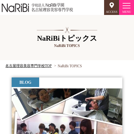
ACCESS
オープンキャンパス
NaRiBiトピックス
NaRiBi TOPICS
美容師のミリョク
理容師のミリョク
NaRiBiのミリョク
名古屋理容美容専門学校TOP
NaRiBi TOPICS
学科案内
BLOG
キャンパスライフ
入学案内
就職について