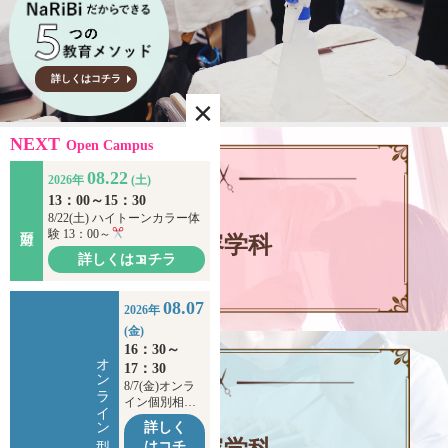
情報公開
学生・保護者向け
一般サロン向け
詳しくはコチラ
後援会向け
学校情報
NEXT
Open Campus
よくある質問
08.22
2026年
(土)
13：00～15：30
サイトマップ
8/22(土) ハイトーンカラー体
験 13：00～
美容学科
詳しくはコチラ
08.07
2026年
お問合わせ
資料請求
(金)
16：30～
オンライン型
17：30
8/7(金)オンラ
イン個別相談
会
詳しく
(ZOOM)16：30
はコチ