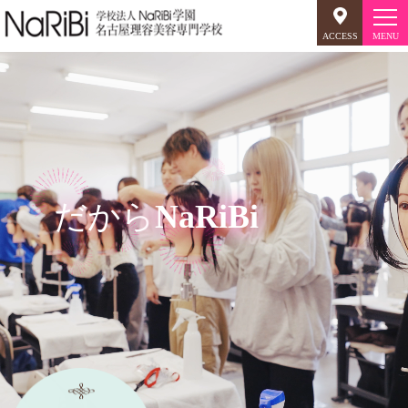
ACCESS
オープンキャンパス
美容師のミリョク
理容師のミリョク
NaRiBiのミリョク
だから
NaRiBi
学科案内
キャンパスライフ
入学案内
就職について