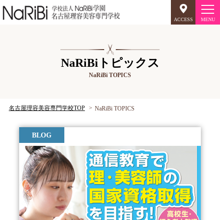
ACCESS
オープンキャンパス
NaRiBiトピックス
NaRiBi TOPICS
美容師のミリョク
理容師のミリョク
NaRiBiのミリョク
名古屋理容美容専門学校TOP
NaRiBi TOPICS
学科案内
BLOG
キャンパスライフ
入学案内
就職について