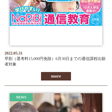
情報公開
学生・保護者向け
一般サロン向け
後援会向け
学校情報
よくある質問
2022.05.31
サイトマップ
早割（選考料15,000円免除）6月30日までの通信課程出願
者対象
more
お問合わせ
資料請求
NEWS