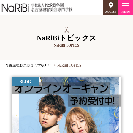
ACCESS
オープンキャンパス
NaRiBiトピックス
NaRiBi TOPICS
美容師のミリョク
理容師のミリョク
NaRiBiのミリョク
名古屋理容美容専門学校TOP
NaRiBi TOPICS
学科案内
BLOG
キャンパスライフ
入学案内
就職について