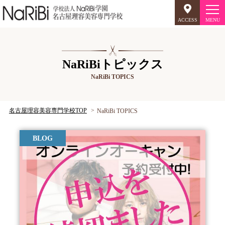
ACCESS
オープンキャンパス
NaRiBiトピックス
NaRiBi TOPICS
美容師のミリョク
理容師のミリョク
NaRiBiのミリョク
名古屋理容美容専門学校TOP
NaRiBi TOPICS
学科案内
BLOG
キャンパスライフ
入学案内
就職について