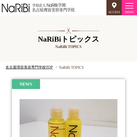
ACCESS
オープンキャンパス
NaRiBiトピックス
NaRiBi TOPICS
美容師のミリョク
理容師のミリョク
NaRiBiのミリョク
名古屋理容美容専門学校TOP
NaRiBi TOPICS
学科案内
NEWS
キャンパスライフ
入学案内
就職について