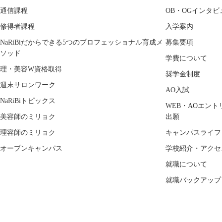
通信課程
OB・OGインタビ
修得者課程
入学案内
NaRiBiだからできる5つのプロフェッショナル育成メ
募集要項
ソッド
学費について
理・美容W資格取得
奨学金制度
週末サロンワーク
AO入試
NaRiBiトピックス
WEB・AOエント
美容師のミリョク
出願
理容師のミリョク
キャンパスライフ
オープンキャンパス
学校紹介・アクセ
就職について
就職バックアップ