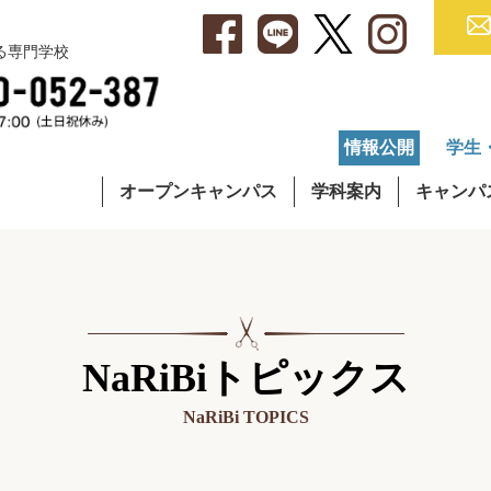
べる専門学校
情報公開
学生
オープンキャンパス
学科案内
キャンパ
・アクセス
集要項
就職データ
理容学科
キャンパスライフ
学費について
OG・OBインタビュー
通信課程
在校生イ
奨学
NaRiBiトピックス
NaRiBi TOPICS