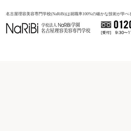
名古屋理容美容専門学校(NaRiBi)は就職率100%の確かな技術が学
就職について
入学案内
就職バックアップ
美容学科
学校紹介
募