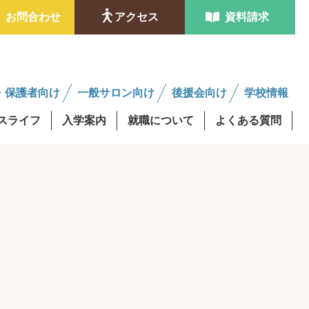
お問合わせ
アクセス
資料請求
・保護者向け
一般サロン向け
後援会向け
学校情報
スライフ
入学案内
就職について
よくある質問
ンタビュー
金制度
学費最大0円資格取得
修得者課程
AO入試
後援会サロンについて