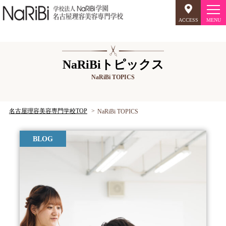
ACCESS
オープンキャンパス
NaRiBiトピックス
NaRiBi TOPICS
美容師のミリョク
理容師のミリョク
NaRiBiのミリョク
名古屋理容美容専門学校TOP
NaRiBi TOPICS
学科案内
BLOG
キャンパスライフ
入学案内
就職について