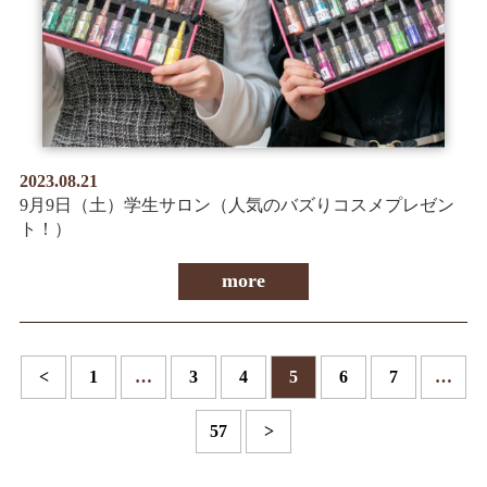
2023.08.21
9月9日（土）学生サロン（人気のバズりコスメプレゼン
ト！）
more
<
1
…
3
4
5
6
7
…
57
>