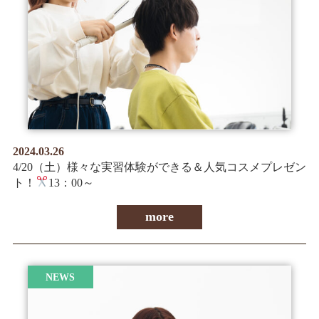
情報公開
学生・保護者向け
一般サロン向け
後援会向け
学校情報
よくある質問
2024.03.26
サイトマップ
4/20（土）様々な実習体験ができる＆人気コスメプレゼン
ト！
13：00～
more
お問合わせ
資料請求
NEWS