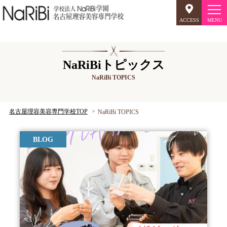
ACCESS
オープンキャンパス
NaRiBiトピックス
NaRiBi TOPICS
美容師のミリョク
理容師のミリョク
NaRiBiのミリョク
名古屋理容美容専門学校TOP
NaRiBi TOPICS
学科案内
BLOG
キャンパスライフ
入学案内
就職について