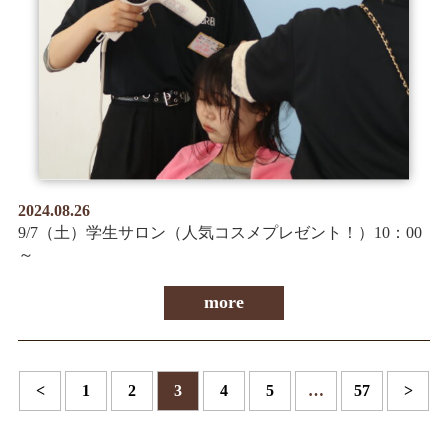
2024.08.26
9/7（土）学生サロン（人気コスメプレゼント！）10：00
～
more
<
1
2
3
4
5
…
57
>