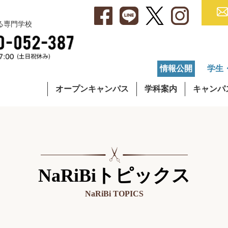
べる専門学校
情報公開
学生
オープンキャンパス
学科案内
キャンパ
・アクセス
集要項
就職データ
理容学科
キャンパスライフ
学費について
OG・OBインタビュー
通信課程
在校生イ
奨学
NaRiBiトピックス
NaRiBi TOPICS