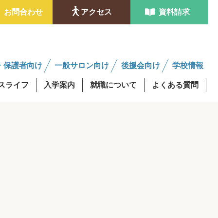
お問合わせ
アクセス
資料請求
・保護者向け
一般サロン向け
後援会向け
学校情報
スライフ
入学案内
就職について
よくある質問
ンタビュー
金制度
学費最大0円資格取得
修得者課程
AO入試
後援会サロンについて