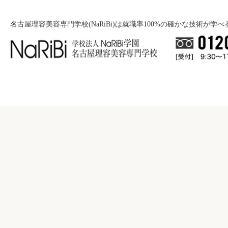
名古屋理容美容専門学校(NaRiBi)は就職率100%の確かな技術が学
就職について
入学案内
就職バックアップ
美容学科
学校紹介
募