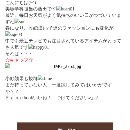
こんにちは(^^)
情報公開
美容学科担当の藤田です
学生・保護者向け
最近、毎日お天気がよく気持ちのいい日がつづいていま
一般サロン向け
すね
春になり、ＮaRiBiっ子達のファッションにも変化が
後援会向け
学校情報
中でも最近テレビでも注目されているアイテムがとって
も人気です
よくある質問
それは・・・
☆キャップ☆
サイトマップ
小顔効果も抜群
まだ持っていない人、一度試してみてはいかがです
か？？
お問合わせ
資料請求
Ｆａｃｅbookいいね！！つけてくださいね♡