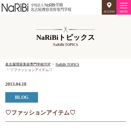
ACCESS
オープンキャンパス
NaRiBiトピックス
NaRiBi TOPICS
美容師のミリョク
理容師のミリョク
NaRiBiのミリョク
名古屋理容美容専門学校TOP
NaRiBi TOPICS
♡ファッションアイテム♡
学科案内
2013.04.18
キャンパスライフ
BLOG
入学案内
♡ファッションアイテム♡
就職について