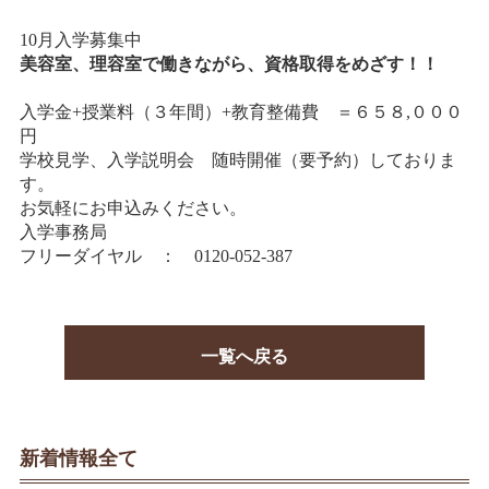
情報公開
10月入学募集中
学生・保護者向け
美容室、理容室で働きながら、資格取得をめざす！！
一般サロン向け
後援会向け
入学金+授業料（３年間）+教育整備費 ＝６５８,０００
円
学校情報
学校見学、入学説明会 随時開催（要予約）しておりま
す。
よくある質問
お気軽にお申込みください。
入学事務局
サイトマップ
フリーダイヤル ： 0120-052-387
一覧へ戻る
お問合わせ
資料請求
新着情報全て