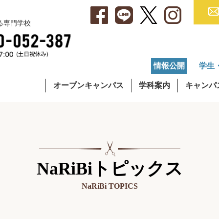
べる専門学校
情報公開
学生
オープンキャンパス
学科案内
キャンパ
・アクセス
集要項
就職データ
理容学科
キャンパスライフ
学費について
OG・OBインタビュー
通信課程
在校生イ
奨学
NaRiBiトピックス
NaRiBi TOPICS