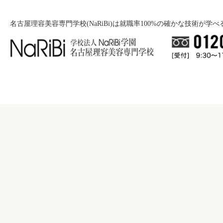
名古屋理容美容専門学校(NaRiBi)は就職率100%の確かな技術が学
就職について
入学案内
就職バックアップ
美容学科
学校紹介
募