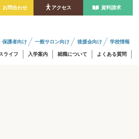
お問合わせ
アクセス
資料請求
・保護者向け
一般サロン向け
後援会向け
学校情報
スライフ
入学案内
就職について
よくある質問
ンタビュー
金制度
学費最大0円資格取得
修得者課程
AO入試
後援会サロンについて