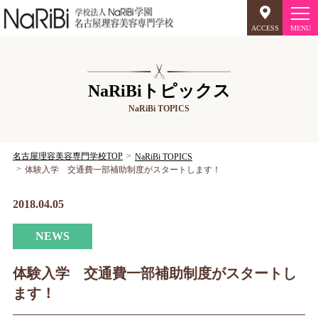
ACCESS
オープンキャンパス
NaRiBiトピックス
NaRiBi TOPICS
美容師のミリョク
理容師のミリョク
NaRiBiのミリョク
名古屋理容美容専門学校TOP
NaRiBi TOPICS
体験入学 交通費一部補助制度がスタートします！
学科案内
2018.04.05
キャンパスライフ
NEWS
入学案内
体験入学 交通費一部補助制度がスタートし
ます！
就職について