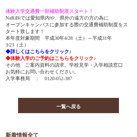
情報公開
体験入学
交通費一部補助制度スタート！
学生・保護者向け
NaRiBiでは愛知県内や、県外の遠方の方の為に
一般サロン向け
オープンキャンパスに参加する際の交通費補助制度をス
後援会向け
タート致します！
本年度対象期間 平成30年4/28（土）～平成31年
学校情報
3/23（土）
◆詳しくはこちらをクリック♪
よくある質問
◆体験入学のご予約はこちらをクリック♪
その他 ご案内資料の請求、学校見学・入学相談窓口
サイトマップ
お気軽にお問い合わせください。
入学事務局 ： 0120-052-387
お問合わせ
資料請求
一覧へ戻る
新着情報全て