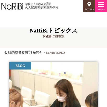
ACCESS
オープンキャンパス
NaRiBiトピックス
NaRiBi TOPICS
美容師のミリョク
理容師のミリョク
NaRiBiのミリョク
名古屋理容美容専門学校TOP
NaRiBi TOPICS
学科案内
BLOG
キャンパスライフ
入学案内
就職について