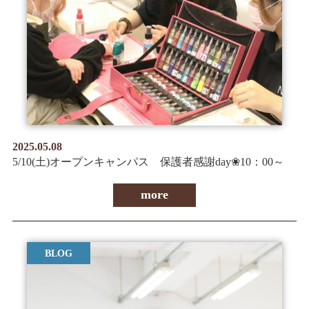
情報公開
学生・保護者向け
一般サロン向け
後援会向け
学校情報
よくある質問
2025.05.08
サイトマップ
5/10(土)オープンキャンパス 保護者感謝day❀10：00～
more
お問合わせ
資料請求
BLOG