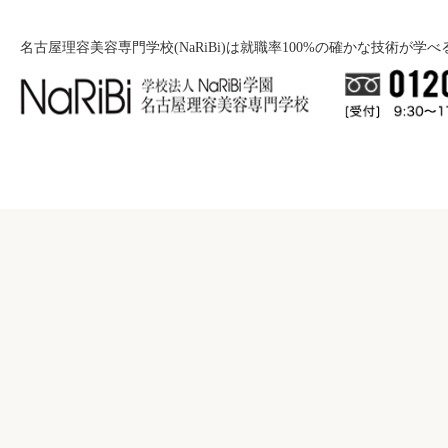
名古屋理容美容専門学校(NaRiBi)は就職率100%の確かな技術が学
就職について
入学案内
就職バックアップ
美容学科
学校紹介
募