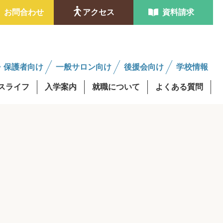
お問合わせ
アクセス
資料請求
・保護者向け
一般サロン向け
後援会向け
学校情報
スライフ
入学案内
就職について
よくある質問
ンタビュー
金制度
学費最大0円資格取得
修得者課程
AO入試
後援会サロンについて