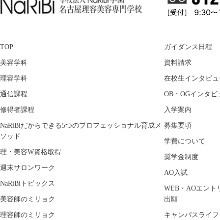
TOP
ガイダンス日程
美容学科
資料請求
理容学科
在校生インタビュ
通信課程
OB・OGインタビ
修得者課程
入学案内
NaRiBiだからできる5つのプロフェッショナル育成メ
募集要項
ソッド
学費について
理・美容W資格取得
奨学金制度
週末サロンワーク
AO入試
NaRiBiトピックス
WEB・AOエント
美容師のミリョク
出願
理容師のミリョク
キャンパスライフ