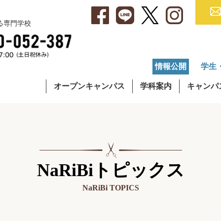
べる専門学校
情報公開
学生
オープンキャンパス
学科案内
キャンパ
・アクセス
集要項
就職データ
理容学科
キャンパスライフ
学費について
OG・OBインタビュー
通信課程
在校生イ
奨学
NaRiBiトピックス
NaRiBi TOPICS