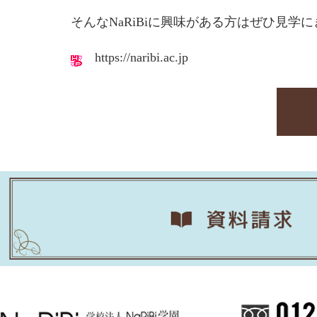
そんなNaRiBiに興味がある方はぜひ見学
https://naribi.ac.jp