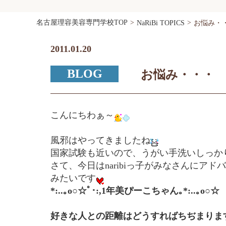
名古屋理容美容専門学校TOP
NaRiBi TOPICS
お悩み・
2011.01.20
BLOG
お悩み・・・
こんにちわぁ～
風邪はやってきましたね
国家試験も近いので、うがい手洗いしっか
さて、今日はnaribiっ子がみなさんにアド
みたいです
*:..｡o○☆ﾟ･:,1年美ぴーこちゃん｡*:..｡o○☆
好きな人との距離はどうすればちぢまりま