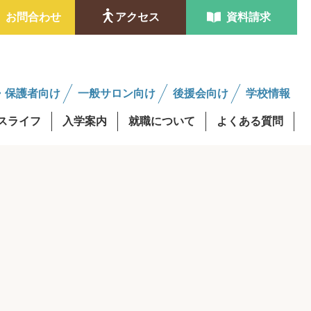
お問合わせ
アクセス
資料請求
・保護者向け
一般サロン向け
後援会向け
学校情報
スライフ
入学案内
就職について
よくある質問
ンタビュー
金制度
学費最大0円資格取得
修得者課程
AO入試
後援会サロンについて