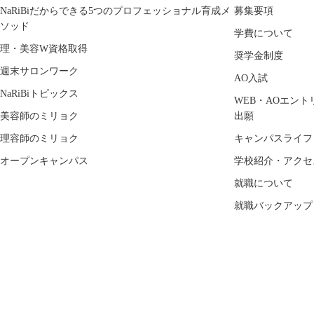
NaRiBiだからできる5つのプロフェッショナル育成メ
募集要項
ソッド
学費について
理・美容W資格取得
奨学金制度
週末サロンワーク
AO入試
NaRiBiトピックス
WEB・AOエント
美容師のミリョク
出願
理容師のミリョク
キャンパスライフ
オープンキャンパス
学校紹介・アクセ
就職について
就職バックアップ