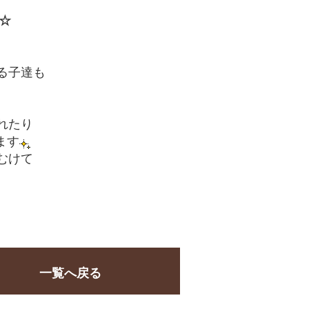
○☆
る子達も
れたり
ます
むけて
一覧へ戻る