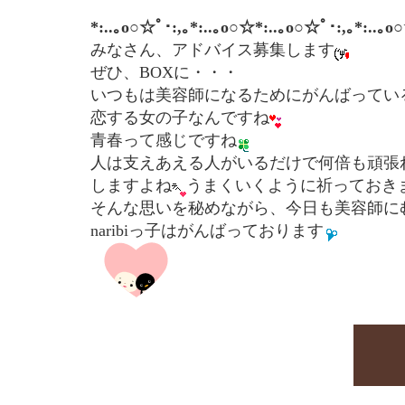
*:..｡o○☆ﾟ･:,｡*:..｡o○☆*:..｡o○☆ﾟ･:,｡*:..｡o
みなさん、アドバイス募集します
ぜひ、BOXに・・・
いつもは美容師になるためにがんばってい
恋する女の子なんですね
青春って感じですね
人は支えあえる人がいるだけで何倍も頑張
しますよね
うまくいくように祈っておき
そんな思いを秘めながら、今日も美容師に
naribiっ子はがんばっております