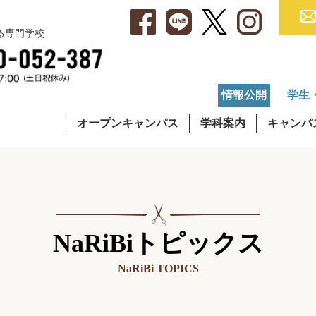
べる専門学校
情報公開
学生
オープンキャンパス
学科案内
キャンパ
・アクセス
集要項
就職データ
理容学科
キャンパスライフ
学費について
OG・OBインタビュー
通信課程
在校生イ
奨学
NaRiBiトピックス
NaRiBi TOPICS