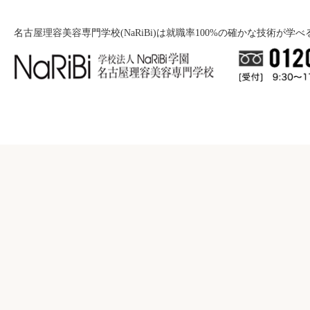
名古屋理容美容専門学校(NaRiBi)は就職率100%の確かな技術が学
就職について
入学案内
就職バックアップ
美容学科
学校紹介
募