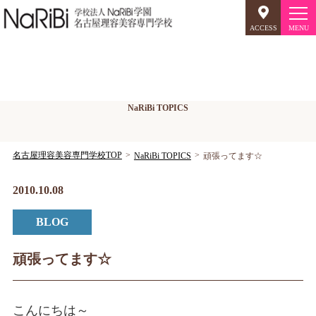
ACCESS
オープンキャンパス
NaRiBiトピックス
NaRiBi TOPICS
美容師のミリョク
理容師のミリョク
NaRiBiのミリョク
名古屋理容美容専門学校TOP
NaRiBi TOPICS
頑張ってます☆
学科案内
2010.10.08
BLOG
キャンパスライフ
入学案内
頑張ってます☆
就職について
こんにちは～