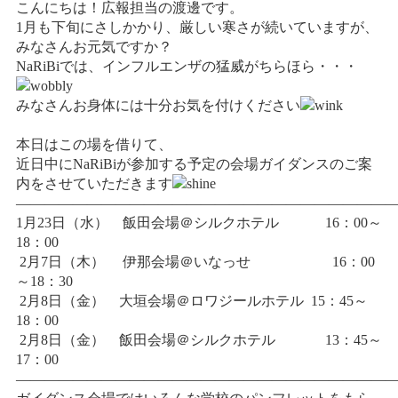
こんにちは！広報担当の渡邊です。
情報公開
1月も下旬にさしかかり、厳しい寒さが続いていますが、
学生・保護者向け
みなさんお元気ですか？
一般サロン向け
NaRiBiでは、インフルエンザの猛威がちらほら・・・
後援会向け
みなさんお身体には十分お気を付けください
学校情報
本日はこの場を借りて、
よくある質問
近日中にNaRiBiが参加する予定の会場ガイダンスのご案
内をさせていただきます
サイトマップ
———————————————————————————
1月23日（水） 飯田会場＠シルクホテル 16：00～
18：00
2月7日（木） 伊那会場＠いなっせ 16：00
～18：30
お問合わせ
資料請求
2月8日（金） 大垣会場＠ロワジールホテル 15：45～
18：00
2月8日（金） 飯田会場＠シルクホテル 13：45～
17：00
———————————————————————————