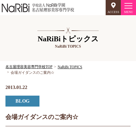
ACCESS
オープンキャンパス
NaRiBiトピックス
NaRiBi TOPICS
美容師のミリョク
理容師のミリョク
NaRiBiのミリョク
名古屋理容美容専門学校TOP
NaRiBi TOPICS
会場ガイダンスのご案内☆
学科案内
2013.01.22
キャンパスライフ
BLOG
入学案内
会場ガイダンスのご案内☆
就職について