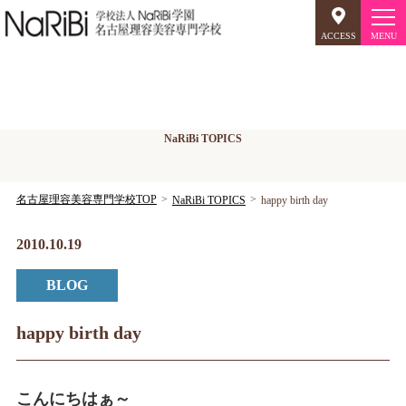
ACCESS
オープンキャンパス
NaRiBiトピックス
NaRiBi TOPICS
美容師のミリョク
理容師のミリョク
NaRiBiのミリョク
名古屋理容美容専門学校TOP
NaRiBi TOPICS
happy birth day
学科案内
2010.10.19
BLOG
キャンパスライフ
入学案内
happy birth day
就職について
こんにちはぁ～