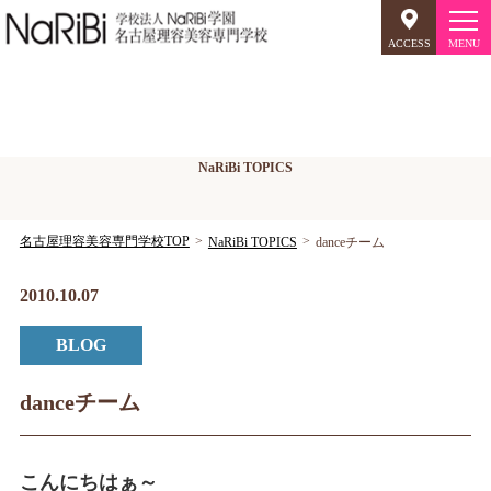
ACCESS
オープンキャンパス
NaRiBiトピックス
NaRiBi TOPICS
美容師のミリョク
理容師のミリョク
NaRiBiのミリョク
名古屋理容美容専門学校TOP
NaRiBi TOPICS
danceチーム
学科案内
2010.10.07
BLOG
キャンパスライフ
入学案内
danceチーム
就職について
こんにちはぁ～