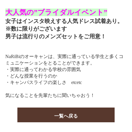
情報公開
大人気の”ブライダルイベント”
学生・保護者向け
女子はインスタ映えする人気ドレス試着あり。
一般サロン向け
※数に限りがございます
後援会向け
男子は流行りのメンズセットをご用意！
学校情報
よくある質問
NaRiBiのオーキャンは、実際に通っている学生と多くコ
ミュニケーションをとることができます。
サイトマップ
・実際に通ってわかる学校の雰囲気
・どんな授業を行うのか
・キャンパスライフの楽しさ etcetc
気になることを先輩たちに聞いちゃおう！
お問合わせ
資料請求
一覧へ戻る