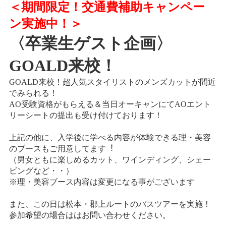
＜期間限定！交通費補助キャンペー
情報公開
ン実施中！＞
学生・保護者向け
一般サロン向け
〈卒業生ゲスト企画〉
後援会向け
GOALD来校！
学校情報
GOALD来校！超人気スタイリストのメンズカットが間近
よくある質問
でみられる！
AO受験資格がもらえる＆当日オーキャンにてAOエント
サイトマップ
リーシートの提出も受け付けております！
上記の他に、入学後に学べる内容が体験できる理・美容
のブースもご用意してます︕
（男女ともに楽しめるカット、ワインディング、シェー
お問合わせ
資料請求
ビングなど・・）
※理・美容ブース内容は変更になる事がございます
また、この日は松本・郡上ルートのバスツアーを実施！
参加希望の場合ははお問い合わせください。