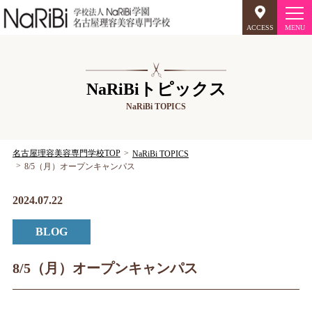
ACCESS
オープンキャンパス
NaRiBiトピックス
NaRiBi TOPICS
美容師のミリョク
理容師のミリョク
NaRiBiのミリョク
名古屋理容美容専門学校TOP
NaRiBi TOPICS
8/5（月）オープンキャンパス
学科案内
2024.07.22
キャンパスライフ
BLOG
入学案内
8/5（月）オープンキャンパス
就職について