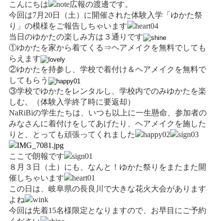
こんにちは
広報の渡邊です。
情報公開
今回は7月20日（土）に開催された体験入学「ゆかた祭
学生・保護者向け
り」の模様をご報告しちゃいます
一般サロン向け
当日のゆかたの楽しみ方は３通りです
①ゆかたを家から着てくる⇒ヘアメイクを無料でしても
後援会向け
らえます
学校情報
②ゆかたを持参し、学校で着付け＆ヘアメイクを無料で
してもらう
よくある質問
③学校でゆかたをレンタルし、学校内でのみゆかたを楽
しむ。（体験入学終了時に要返却）
サイトマップ
NaRiBiの学生たちは、いつも以上に一生懸命、参加者の
みなさんに着付けをしてあげたり、ヘアメイクを施した
りと、とっても頑張ってくれました
ここで朗報です
お問合わせ
資料請求
８月３日（土）にも、なんと！ゆかた祭りをまたまた開
催しちゃいます
この日は、岐阜県の長良川で大きな花火大会があります
よね
今回は先着15名様限定となりますので、お早目にご予約