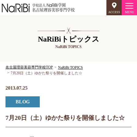
ACCESS
オープンキャンパス
NaRiBiトピックス
NaRiBi TOPICS
美容師のミリョク
理容師のミリョク
NaRiBiのミリョク
名古屋理容美容専門学校TOP
NaRiBi TOPICS
7月20日（土）ゆかた祭りを開催しました☆
学科案内
2013.07.25
キャンパスライフ
BLOG
入学案内
7月20日（土）ゆかた祭りを開催しました☆
就職について