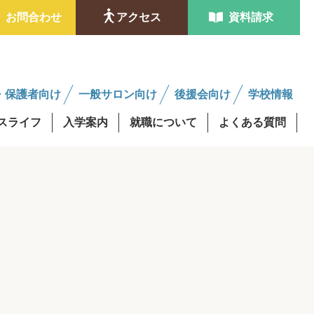
お問合わせ
アクセス
資料請求
・保護者向け
一般サロン向け
後援会向け
学校情報
スライフ
入学案内
就職について
よくある質問
ンタビュー
金制度
学費最大0円資格取得
修得者課程
AO入試
後援会サロンについて