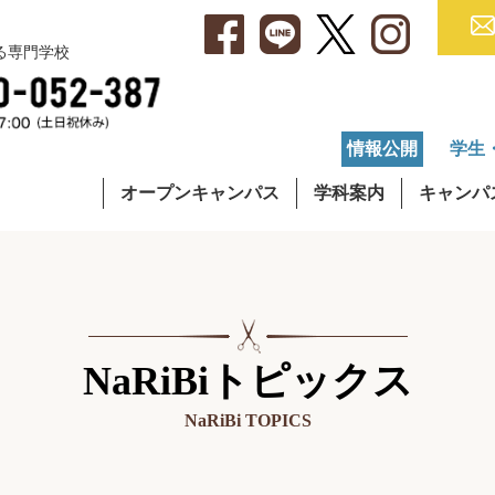
べる専門学校
情報公開
学生
オープンキャンパス
学科案内
キャンパ
・アクセス
集要項
就職データ
理容学科
キャンパスライフ
学費について
OG・OBインタビュー
通信課程
在校生イ
奨学
NaRiBiトピックス
NaRiBi TOPICS