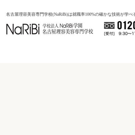
名古屋理容美容専門学校(NaRiBi)は就職率100%の確かな技術が学
就職について
入学案内
就職バックアップ
美容学科
学校紹介
募