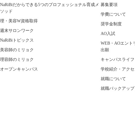
NaRiBiだからできる5つのプロフェッショナル育成メ
募集要項
ソッド
学費について
理・美容W資格取得
奨学金制度
週末サロンワーク
AO入試
NaRiBiトピックス
WEB・AOエント
美容師のミリョク
出願
理容師のミリョク
キャンパスライフ
オープンキャンパス
学校紹介・アクセ
就職について
就職バックアップ