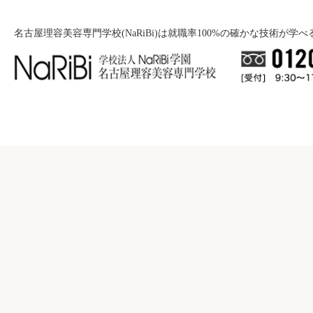
名古屋理容美容専門学校(NaRiBi)は就職率100%の確かな技術が学
就職について
入学案内
就職バックアップ
美容学科
学校紹介
募