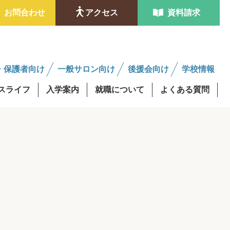
お問合わせ
アクセス
資料請求
・保護者向け
一般サロン向け
後援会向け
学校情報
スライフ
入学案内
就職について
よくある質問
ンタビュー
金制度
学費最大0円資格取得
修得者課程
AO入試
後援会サロンについて