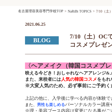
名古屋理容美容専門学校TOP
NaRiBi TOPICS
7/10（
2021.06.25
7/10（土）
BLOG
コスメプレゼン
〈ヘアメイク（韓国コスメプ
映える今どき！おしゃれなヘアアレンジ&
また、来校者には
人気の韓国コスメ
をもれ
※大変人気のため、必ず事前にご予約く
上記の他に、入学後に学べる内容が体験で
パーソナルカラー講座
また、
男性も楽しめる
※理・美容ブース内容は変更になる事がご