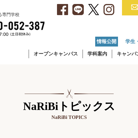
べる専門学校
情報公開
学生
オープンキャンパス
学科案内
キャンパ
・アクセス
集要項
就職データ
理容学科
キャンパスライフ
学費について
OG・OBインタビュー
通信課程
在校生イ
奨学
NaRiBiトピックス
NaRiBi TOPICS