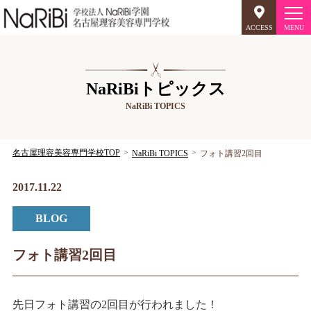
ACCESS
オープンキャンパス
NaRiBiトピックス
NaRiBi TOPICS
美容師のミリョク
理容師のミリョク
NaRiBiのミリョク
名古屋理容美容専門学校TOP
NaRiBi TOPICS
フォト講習2回目
学科案内
2017.11.22
BLOG
キャンパスライフ
入学案内
フォト講習2回目
就職について
先日フォト講習の2回目が行われました！