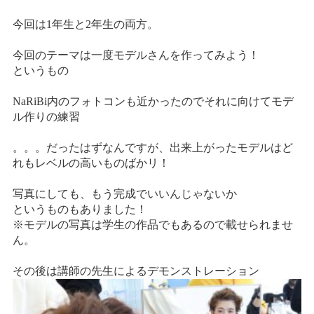
情報公開
今回は1年生と2年生の両方。
学生・保護者向け
一般サロン向け
今回のテーマは一度モデルさんを作ってみよう！
後援会向け
というもの
学校情報
NaRiBi内のフォトコンも近かったのでそれに向けてモデ
ル作りの練習
よくある質問
。。。だったはずなんですが、出来上がったモデルはど
サイトマップ
れもレベルの高いものばかリ！
写真にしても、もう完成でいいんじゃないか
というものもありました！
※モデルの写真は学生の作品でもあるので載せられませ
お問合わせ
資料請求
ん。
その後は講師の先生によるデモンストレーション