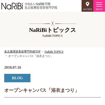
ACCESS
オープンキャンパス
NaRiBiトピックス
NaRiBi TOPICS
美容師のミリョク
理容師のミリョク
NaRiBiのミリョク
名古屋理容美容専門学校TOP
NaRiBi TOPICS
オープンキャンパス「浴衣まつり」
学科案内
2018.07.16
キャンパスライフ
BLOG
入学案内
オープンキャンパス「浴衣まつり」
就職について