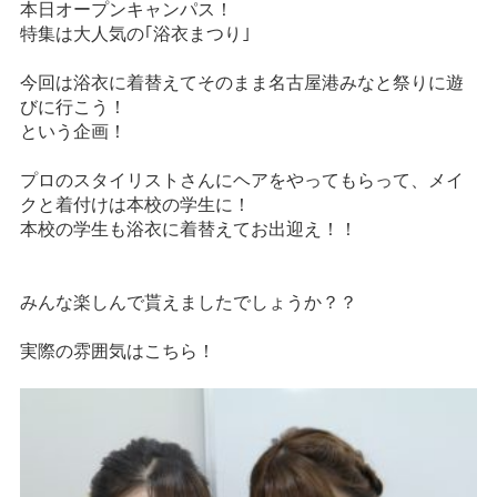
本日オープンキャンパス！
情報公開
特集は大人気の｢浴衣まつり｣
学生・保護者向け
一般サロン向け
今回は浴衣に着替えてそのまま名古屋港みなと祭りに遊
びに行こう！
後援会向け
という企画！
学校情報
プロのスタイリストさんにヘアをやってもらって、メイ
よくある質問
クと着付けは本校の学生に！
本校の学生も浴衣に着替えてお出迎え！！
サイトマップ
みんな楽しんで貰えましたでしょうか？？
実際の雰囲気はこちら！
お問合わせ
資料請求