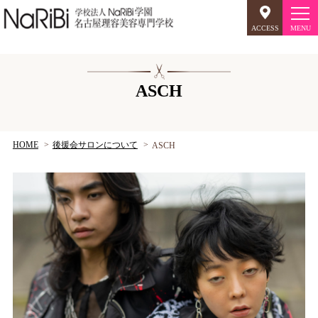
ACCESS
オープンキャンパス
ASCH
美容師のミリョク
理容師のミリョク
HOME
後援会サロンについて
ASCH
NaRiBiのミリョク
学科案内
キャンパスライフ
入学案内
就職について