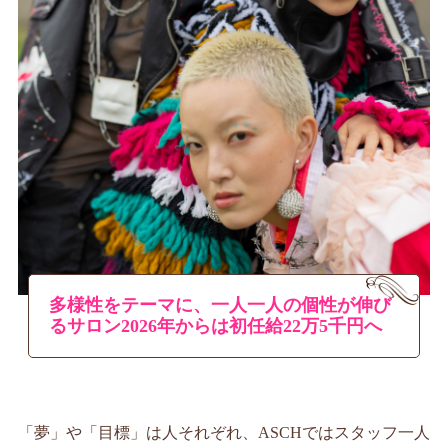
情報公開
学生・保護者向け
一般サロン向け
後援会向け
学校情報
よくある質問
サイトマップ
多様性をテーマに、一人一人の個性が伸び
るサロン2026年からは初任給22万5千円へ
お問合わせ
資料請求
「夢」や「目標」は人それぞれ、ASCHではスタッフ一人