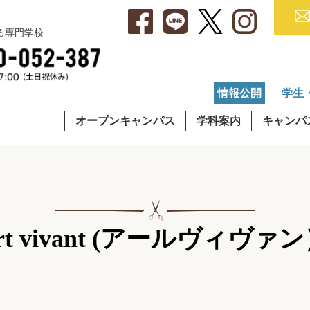
べる専門学校
情報公開
学生
オープンキャンパス
学科案内
キャンパ
・アクセス
集要項
就職データ
理容学科
キャンパスライフ
学費について
OG・OBインタビュー
通信課程
在校生イ
奨学
rt vivant (アールヴィヴァ