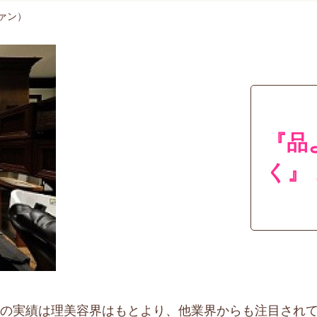
ィヴァン）
『品
く』
年の実績は理美容界はもとより、他業界からも注目され