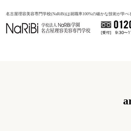
名古屋理容美容専門学校(NaRiBi)は就職率100%の確かな技術が学
就職について
入学案内
就職バックアップ
美容学科
学校紹介
募
a