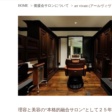
HOME
後援会サロンについて
art vivant (アールヴ
理容と美容の“本格的融合サロン”として２５