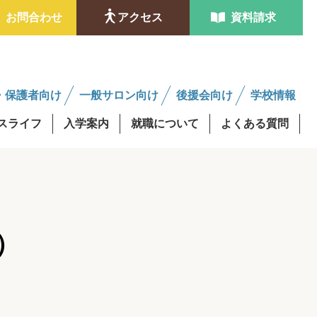
お問合わせ
アクセス
資料請求
・保護者向け
一般サロン向け
後援会向け
学校情報
スライフ
入学案内
就職について
よくある質問
ンタビュー
金制度
学費最大0円資格取得
修得者課程
AO入試
後援会サロンについて
ン）