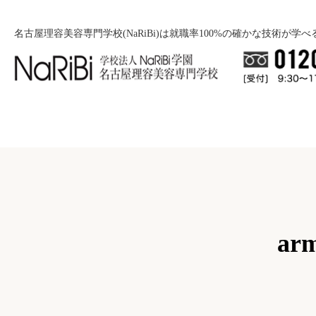
名古屋理容美容専門学校(NaRiBi)は就職率100%の確かな技術が学
就職について
入学案内
就職バックアップ
美容学科
学校紹介
募
ar