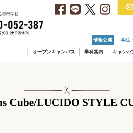
べる専門学校
情報公開
学生
オープンキャンパス
学科案内
キャンパ
・アクセス
集要項
就職データ
理容学科
キャンパスライフ
学費について
OG・OBインタビュー
通信課程
在校生イ
奨学
ms Cube/LUCIDO STYLE C