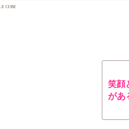
YLE CUBE
笑顔
があ