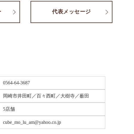
ー
代表メッセージ
0564-64-3687
岡崎市井田町／百々西町／大樹寺／薮田
5店舗
cube_mo_lu_am@yahoo.co.jp