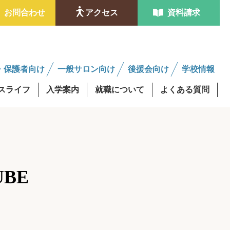
お問合わせ
アクセス
資料請求
・保護者向け
一般サロン向け
後援会向け
学校情報
スライフ
入学案内
就職について
よくある質問
ンタビュー
金制度
学費最大0円資格取得
修得者課程
AO入試
後援会サロンについて
UBE