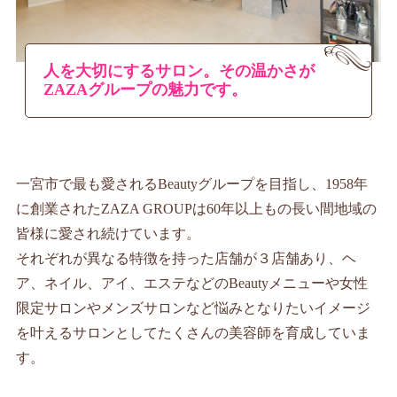
情報公開
学生・保護者向け
一般サロン向け
人を大切にするサロン。その温かさが
後援会向け
ZAZAグループの魅力です。
学校情報
よくある質問
一宮市で最も愛されるBeautyグループを目指し、1958年
サイトマップ
に創業されたZAZA GROUPは60年以上もの長い間地域の
皆様に愛され続けています。
それぞれが異なる特徴を持った店舗が３店舗あり、ヘ
ア、ネイル、アイ、エステなどのBeautyメニューや女性
お問合わせ
資料請求
限定サロンやメンズサロンなど悩みとなりたいイメージ
を叶えるサロンとしてたくさんの美容師を育成していま
す。