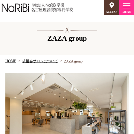
ACCESS
オープンキャンパス
ZAZA group
美容師のミリョク
理容師のミリョク
HOME
後援会サロンについて
ZAZA group
NaRiBiのミリョク
学科案内
キャンパスライフ
入学案内
就職について