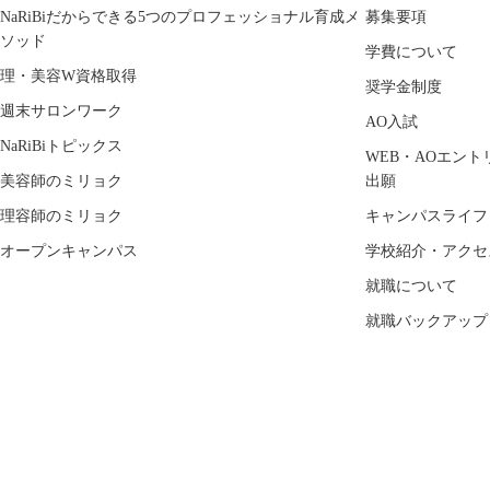
NaRiBiだからできる5つのプロフェッショナル育成メ
募集要項
ソッド
学費について
理・美容W資格取得
奨学金制度
週末サロンワーク
AO入試
NaRiBiトピックス
WEB・AOエント
美容師のミリョク
出願
理容師のミリョク
キャンパスライフ
オープンキャンパス
学校紹介・アクセ
就職について
就職バックアップ