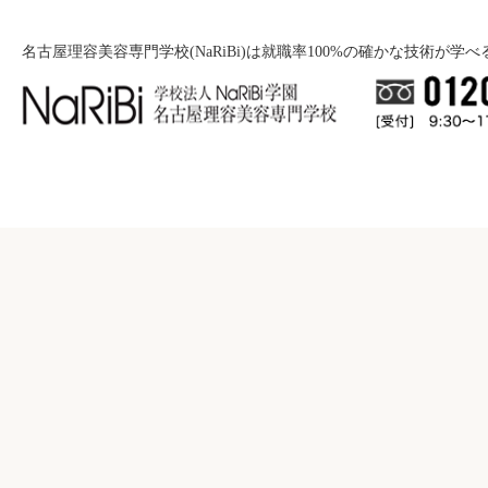
名古屋理容美容専門学校(NaRiBi)は就職率100%の確かな技術が学
就職について
入学案内
就職バックアップ
美容学科
学校紹介
募