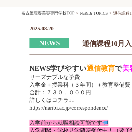
名古屋理容美容専門学校TOP
NaRiBi TOPICS
通信課程
2025.08.20
NEWS
通信課程10月
NEWS
学びやすい
通信教育
で
美
リーズナブルな学費
入学金＋授業料（３年間）＋教育整備費
合計：７３０，０００円
詳しくはコチラ↓↓
https://naribi.ac.jp/correspondence/
入学前から就職相談可能です
入学相談・学校見学随時受付中！（要予