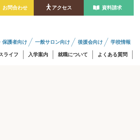
お問合わせ
アクセス
資料請求
・保護者向け
一般サロン向け
後援会向け
学校情報
スライフ
入学案内
就職について
よくある質問
ンタビュー
金制度
学費最大0円資格取得
修得者課程
AO入試
後援会サロンについて