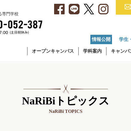
べる専門学校
情報公開
学生
オープンキャンパス
学科案内
キャンパ
・アクセス
集要項
就職データ
理容学科
キャンパスライフ
学費について
OG・OBインタビュー
通信課程
在校生イ
奨学
NaRiBiトピックス
NaRiBi TOPICS