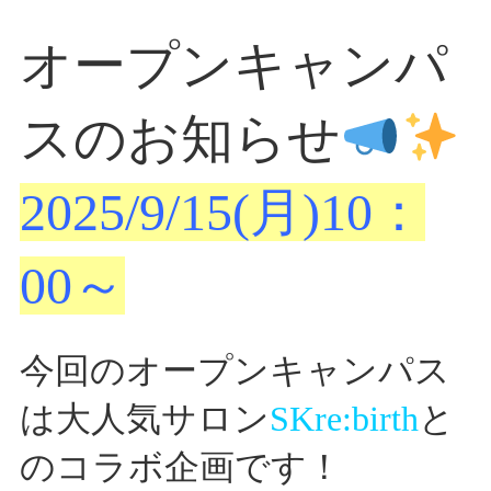
情報公開
オープンキャンパ
学生・保護者向け
一般サロン向け
後援会向け
スのお知らせ
学校情報
よくある質問
2025/9/15(月)10：
サイトマップ
00～
今回のオープンキャンパス
お問合わせ
資料請求
は大人気サロン
SKre:birth
と
のコラボ企画です！