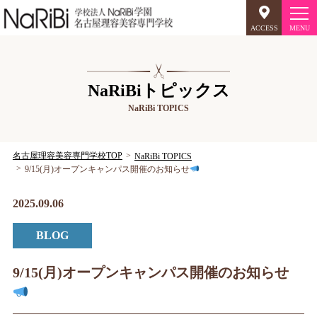
ACCESS
オープンキャンパス
NaRiBiトピックス
NaRiBi TOPICS
美容師のミリョク
理容師のミリョク
NaRiBiのミリョク
名古屋理容美容専門学校TOP
NaRiBi TOPICS
9/15(月)オープンキャンパス開催のお知らせ
学科案内
2025.09.06
キャンパスライフ
BLOG
入学案内
9/15(月)オープンキャンパス開催のお知らせ
就職について