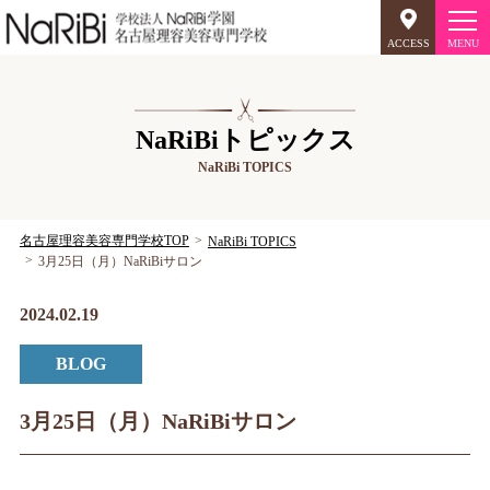
ACCESS
オープンキャンパス
NaRiBiトピックス
NaRiBi TOPICS
美容師のミリョク
理容師のミリョク
NaRiBiのミリョク
名古屋理容美容専門学校TOP
NaRiBi TOPICS
3月25日（月）NaRiBiサロン
学科案内
2024.02.19
キャンパスライフ
BLOG
入学案内
3月25日（月）NaRiBiサロン
就職について