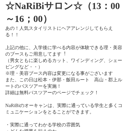
☆NaRiBiサロン☆（13：00
情報公開
学生・保護者向け
～16；00）
一般サロン向け
あの！人気スタイリストにヘアアレンジしてもらえ
後援会向け
る！！
学校情報
上記の他に、入学後に学べる内容が体験できる理・美容
よくある質問
のブースもご用意してます︕
（男女ともに楽しめるカット、ワインディング、シェー
サイトマップ
ビングなど・・）
※理・美容ブース内容は変更になる事がございます
また、この日は松本・伊那・飯田ルート 高山・郡上ル
ートのバスツアーを実施！
詳細は無料バスツアーのページでチェック！
お問合わせ
資料請求
NaRiBiのオーキャンは、実際に通っている学生と多くコ
ミュニケーションをとることができます。
・実際に通ってわかる学校の雰囲気