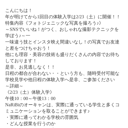
情報公開
こんにちは！
学生・保護者向け
年が明けてから1回目の体験入学は2/23（土）に開催！！
一般サロン向け
特集内容《フォトジェニックな写真を撮ろう♪》
後援会向け
～SNSでいいね！がつく、おしゃれな撮影テクニックを
学ぼう♪～一
学校情報
一味違う技とインスタ映え間違いなし！の写真でお友達
と差をつけちゃおう！
よくある質問
他にも理容・美容の技術も盛りだくさんの内容でお待ち
しております！
サイトマップ
是非、お見逃しなく！！
日程の都合が合わない・・という方も、随時受付可能な
学校見学や他日程の体験入学へ是非、ご参加ください
～詳細～
《2/23（土）体験入学》
お問合わせ
資料請求
午後10：00～午後13：00
NaRiBiのオーキャンは、実際に通っている学生と多くコ
ミュニケーションを取ることができます♪
・実際に通ってわかる学校の雰囲気
・どんな授業を行うのか